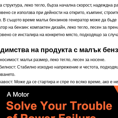
 структура, леко тегло, бърза начална скорост, надеждна 
вено се използва при дейности на открито, къмпинг, строи
и. В същото време малък бензинов генератор може да бъде 
тор на бензин: компактен дизайн, леко тегло, лесен за пре
вено се инсталира на конкретно място, подходящо за случа
димства на продукта с малък бенз
носимост: малък размер, леко тегло, лесен за носене.
билност: Стабилно изходно напрежение и честота, подходящ
нването.
кавост: Може да се стартира и спре по всяко време, ако е 