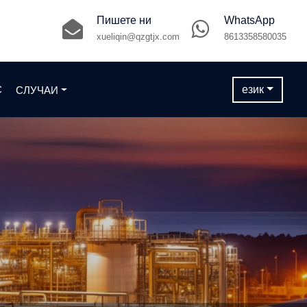
Пишете ни
WhatsApp
xueliqin@qzgtjx.com
8613358580035
С
език
СЛУЧАИ