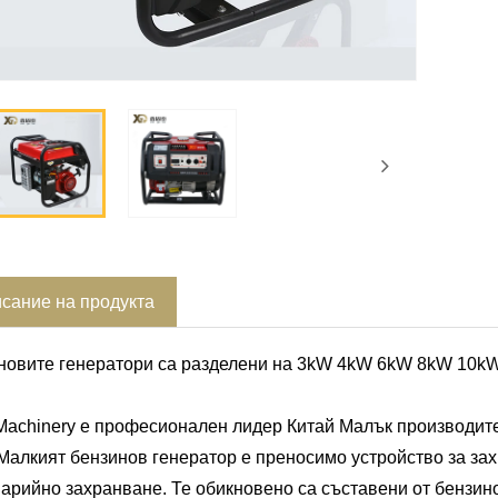
сание на продукта
новите генератори са разделени на 3kW 4kW 6kW 8kW 10k
Machinery е професионален лидер Китай Малък производите
 Малкият бензинов генератор е преносимо устройство за за
арийно захранване. Те обикновено са съставени от бензино