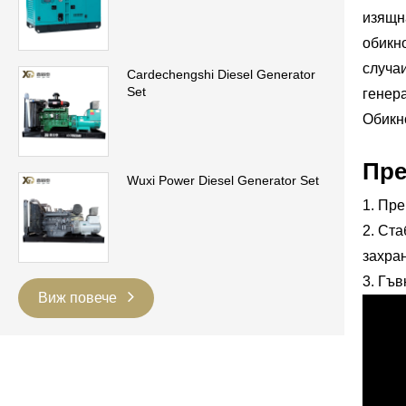
изящна
обикно
случа
Cardechengshi Diesel Generator
Set
генера
Обикно
Пре
Wuxi Power Diesel Generator Set
1. Пре
2. Ста
захра
3. Гъв
Виж повече