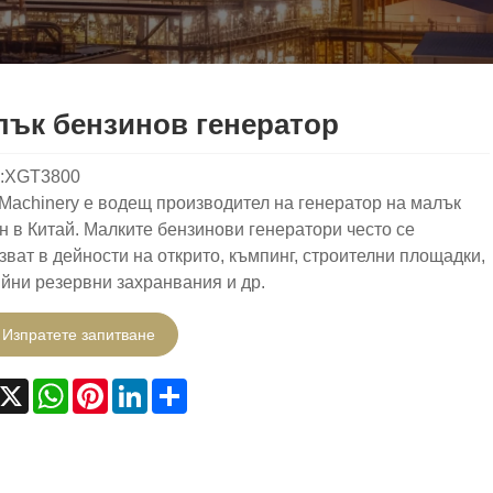
ък бензинов генератор
l:XGT3800
 Machinery е водещ производител на генератор на малък
н в Китай. Малките бензинови генератори често се
зват в дейности на открито, къмпинг, строителни площадки,
йни резервни захранвания и др.
Изпратете запитване
acebook
X
WhatsApp
Pinterest
LinkedIn
Share