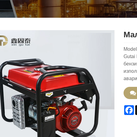
Мал
Mode
Gutai
бензи
изпол
авари
F